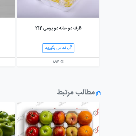
ظرف دو خانه دو پرسی 212
رید
تماس بگیرید
894
مطالب مرتبط