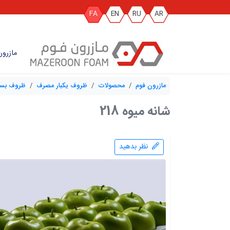
FA
EN
RU
AR
مازرون
مازرون فوم
محصولات
ظروف یکبار مصرف
ظروف بست
شانه میوه 218
نظر بدهید
0