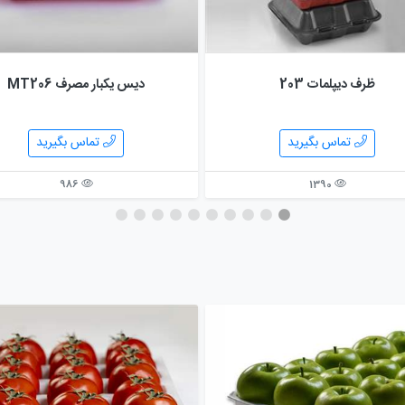
ظرف ديپلمات 203
دیس یکبار مصرف MT206
تماس بگیرید
تماس بگیرید
986
1390