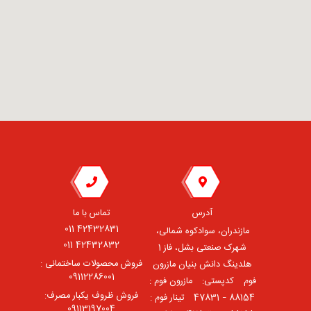
آدرس
تماس با ما
42432831 011
مازندران، سوادکوه شمالی،
42432832 011
شهرک صنعتی بشل، فاز 1
فروش محصولات ساختمانی :
هلدینگ دانش بنیان مازرون
09112286001
فوم ⠀کدپستی: ⠀مازرون فوم :
فروش ظروف یکبار مصرف:
88154 – 47831 ⠀تینار فوم :
09113197004