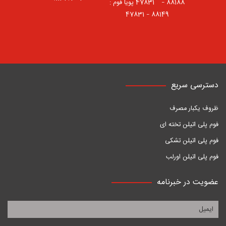
88188 – 47831⠀ پویا فوم :
88149 – 47831
دسترسی سریع
ظروف یکبار مصرف
فوم پلی اتیلن تخته ای
فوم پلی اتیلن تشکی
فوم پلی اتیلن اورلب
عضویت در خبرنامه