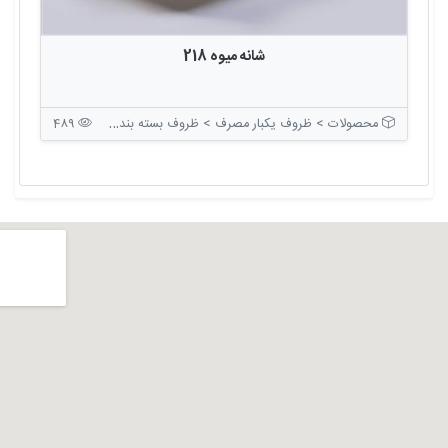
شانه میوه 218
محصولات > ظروف یکبار مصرف > ظروف بسته بندی بدون درب
489