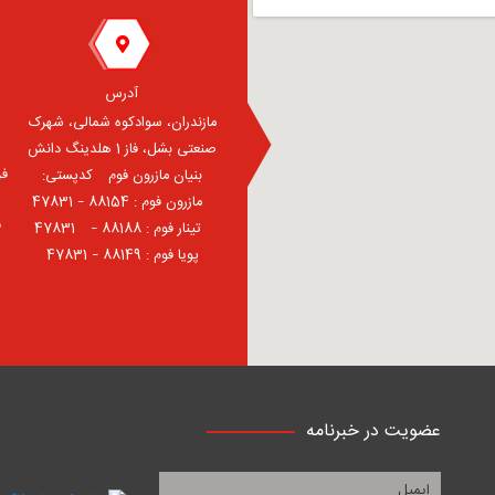
آدرس
مازندران، سوادکوه شمالی، شهرک
صنعتی بشل، فاز 1 هلدینگ دانش
فر
بنیان مازرون فوم ⠀کدپستی:
⠀مازرون فوم : 88154 – 47831
ف
⠀تینار فوم : 88188 – 47831⠀
پویا فوم : 88149 – 47831
عضویت در خبرنامه