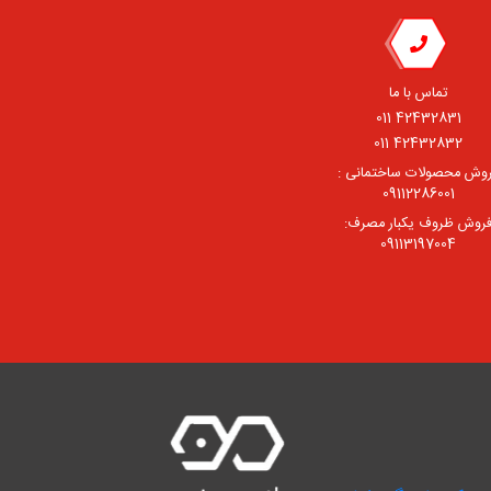
تماس با ما
42432831 011
42432832 011
وش محصولات ساختمانی :
09112286001
روش ظروف یکبار مصرف:
09113197004