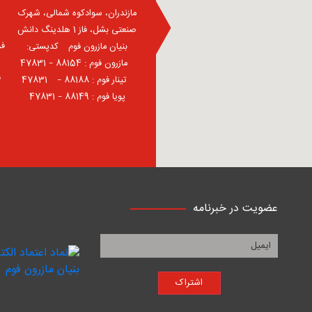
مازندران، سوادکوه شمالی، شهرک
صنعتی بشل، فاز 1 هلدینگ دانش
فر
بنیان مازرون فوم ⠀کدپستی:
⠀مازرون فوم : 88154 – 47831
ف
⠀تینار فوم : 88188 – 47831⠀
پویا فوم : 88149 – 47831
عضویت در خبرنامه
اشتراک