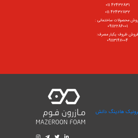
42432831 011
42432832 011
وش محصولات ساختمانی :
09112286001
روش ظروف یکبار مصرف:
09113197004