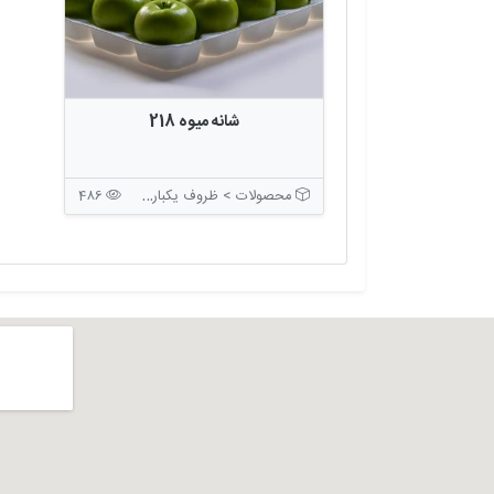
شانه میوه 218
محصولات > ظروف یکبار مصرف > ظروف بسته بندی بدون درب
486