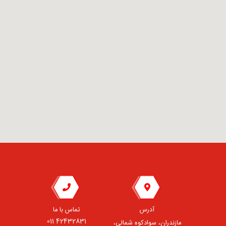
آدرس
تماس با ما
42432831 011
مازندران، سوادکوه شمالی،