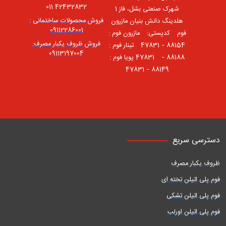
42432832 011
شهرک صنعتی بشل، فاز 1
فروش محصولات ساختمانی :
هلدینگ دانش بنیان مازرون
09112286001
فوم ⠀کدپستی: ⠀مازرون فوم :
فروش ظروف یکبار مصرف:
88154 – 47831 ⠀تینار فوم :
09113197004
88188 – 47831⠀ پویا فوم :
88149 – 47831
دسترسی سریع
ظروف یکبار مصرف
فوم پلی اتیلن تخته ای
فوم پلی اتیلن تشکی
فوم پلی اتیلن اورلب