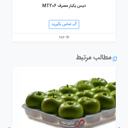
دیس یکبار مصرف MT206
تماس بگیرید
986
مطالب مرتبط