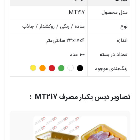
مدل محصول
MT217
نوع
ساده / رنگی / روکشدار / جاذب
اندازه
۲۳x۱۷x۴ سانتی‌متر
تعداد در بسته
۱۰۰ عدد
رنگ‌بندی موجود
تصاویر دیس یکبار مصرف MT217 :