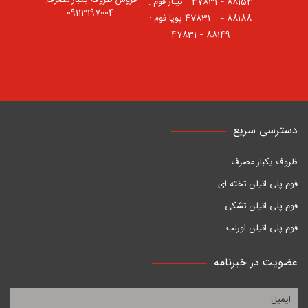
فروش ظروف یکبار مصرف:
88154 – 47831 ⠀تینار فوم :
09113197004
88188 – 47831⠀ پویا فوم :
88149 – 47831
دسترسی سریع
ظروف یکبار مصرف
فوم پلی اتیلن تخته ای
فوم پلی اتیلن تشکی
فوم پلی اتیلن اورلب
عضویت در خبرنامه