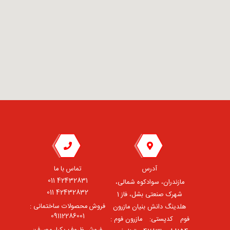
آدرس
تماس با ما
42432831 011
مازندران، سوادکوه شمالی،
42432832 011
شهرک صنعتی بشل، فاز 1
فروش محصولات ساختمانی :
هلدینگ دانش بنیان مازرون
09112286001
فوم ⠀کدپستی: ⠀مازرون فوم :