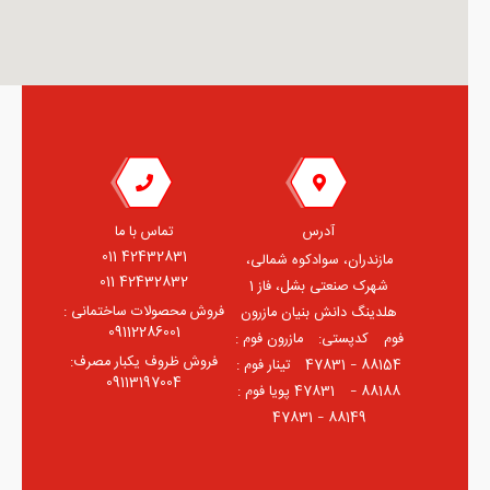
آدرس
تماس با ما
42432831 011
مازندران، سوادکوه شمالی،
42432832 011
شهرک صنعتی بشل، فاز 1
فروش محصولات ساختمانی :
هلدینگ دانش بنیان مازرون
09112286001
فوم ⠀کدپستی: ⠀مازرون فوم :
فروش ظروف یکبار مصرف:
88154 – 47831 ⠀تینار فوم :
09113197004
88188 – 47831⠀ پویا فوم :
88149 – 47831