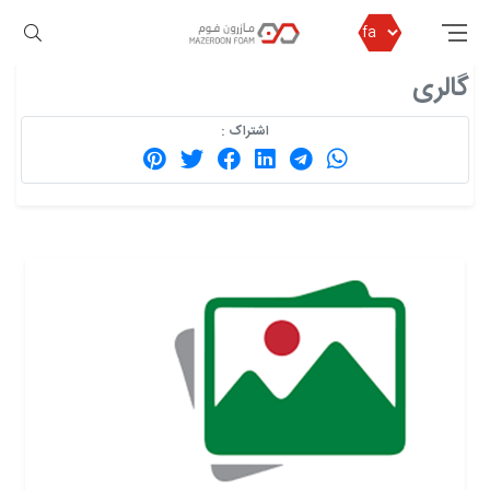
مازرون فوم
گالری
گالری
اشتراک :