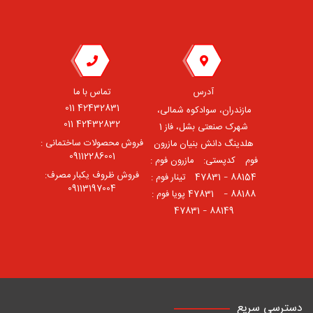
آدرس
تماس با ما
42432831 011
مازندران، سوادکوه شمالی،
42432832 011
شهرک صنعتی بشل، فاز 1
فروش محصولات ساختمانی :
هلدینگ دانش بنیان مازرون
09112286001
فوم ⠀کدپستی: ⠀مازرون فوم :
فروش ظروف یکبار مصرف:
88154 – 47831 ⠀تینار فوم :
09113197004
88188 – 47831⠀ پویا فوم :
88149 – 47831
دسترسی سریع