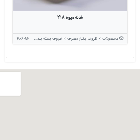
شانه میوه 218
محصولات > ظروف یکبار مصرف > ظروف بسته بندی بدون درب
486