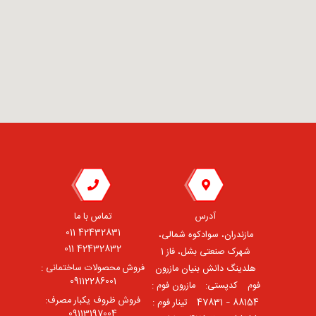
آدرس
تماس با ما
42432831 011
مازندران، سوادکوه شمالی،
42432832 011
شهرک صنعتی بشل، فاز 1
فروش محصولات ساختمانی :
هلدینگ دانش بنیان مازرون
09112286001
فوم ⠀کدپستی: ⠀مازرون فوم :
فروش ظروف یکبار مصرف:
88154 – 47831 ⠀تینار فوم :
09113197004