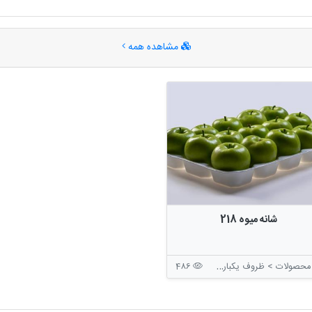
مشاهده همه
شانه میوه 218
حصولات > ظروف یکبار مصرف > ظروف بسته بندی بدون درب
486