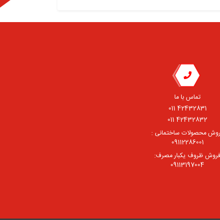
تماس با ما
42432831 011
42432832 011
وش محصولات ساختمانی :
09112286001
روش ظروف یکبار مصرف:
09113197004