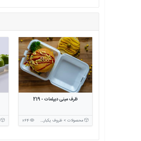
ظرف مینی دیپلمات - 219
محصولات > ظروف یکبار مصرف > ظروف بسته بندی درب دار
م
264