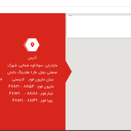
آدرس
مازندران، سوادکوه شمالی، شهرک
صنعتی بشل، فاز 1 هلدینگ دانش
فر
بنیان مازرون فوم ⠀کدپستی:
⠀مازرون فوم : 88154 – 47831
ف
⠀تینار فوم : 88188 – 47831⠀
پویا فوم : 88149 – 47831