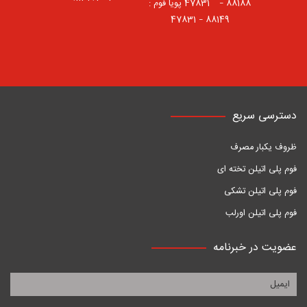
88188 – 47831⠀ پویا فوم :
88149 – 47831
دسترسی سریع
ظروف یکبار مصرف
فوم پلی اتیلن تخته ای
فوم پلی اتیلن تشکی
فوم پلی اتیلن اورلب
عضویت در خبرنامه