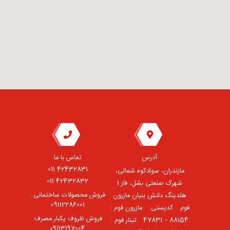
آدرس
تماس با ما
42432831 011
مازندران، سوادکوه شمالی،
42432832 011
شهرک صنعتی بشل، فاز 1
فروش محصولات ساختمانی :
هلدینگ دانش بنیان مازرون
09112286001
فوم ⠀کدپستی: ⠀مازرون فوم :
فروش ظروف یکبار مصرف:
88154 – 47831 ⠀تینار فوم :
09113197004