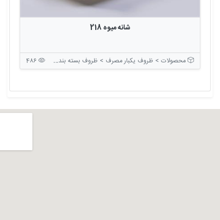
شانه میوه 218
محصولات > ظروف یکبار مصرف > ظروف بسته بندی بدون درب
486