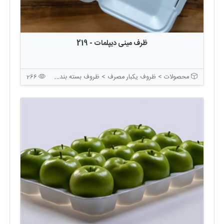
ظرف مینی دیپلمات - 219
محصولات > ظروف یکبار مصرف > ظروف بسته بندی درب دار
266