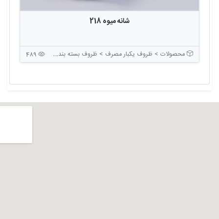
شانه میوه 218
محصولات > ظروف یکبار مصرف > ظروف بسته بندی بدون درب
489