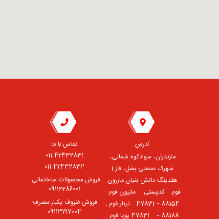
آدرس
تماس با ما
42432831 011
مازندران، سوادکوه شمالی،
42432832 011
شهرک صنعتی بشل، فاز 1
فروش محصولات ساختمانی :
هلدینگ دانش بنیان مازرون
09112286001
فوم ⠀کدپستی: ⠀مازرون فوم :
فروش ظروف یکبار مصرف:
88154 – 47831 ⠀تینار فوم :
09113197004
88188 – 47831⠀ پویا فوم :