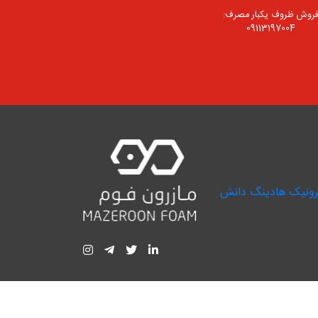
روش ظروف یکبار مصرف:
09113197004
طراحی سایت و سئو توسط