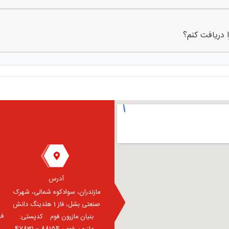
 دریافت کنم؟
آدرس
مازندران، سوادکوه شمالی، شهرک
صنعتی بشل، فاز 1 هلدینگ دانش
فر
بنیان مازرون فوم ⠀کدپستی: