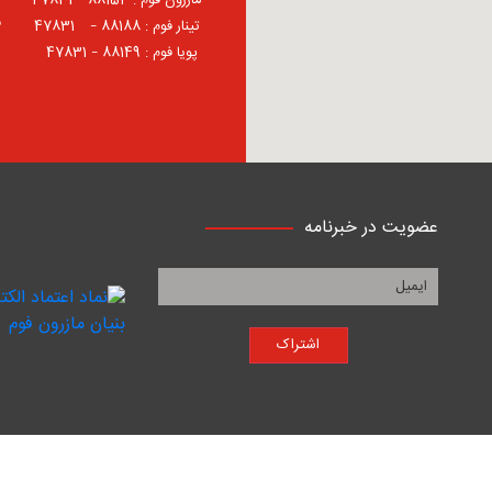
⠀مازرون فوم : 88154 – 47831
ف
⠀تینار فوم : 88188 – 47831⠀
پویا فوم : 88149 – 47831
عضویت در خبرنامه
اشتراک
ن فوم
است .