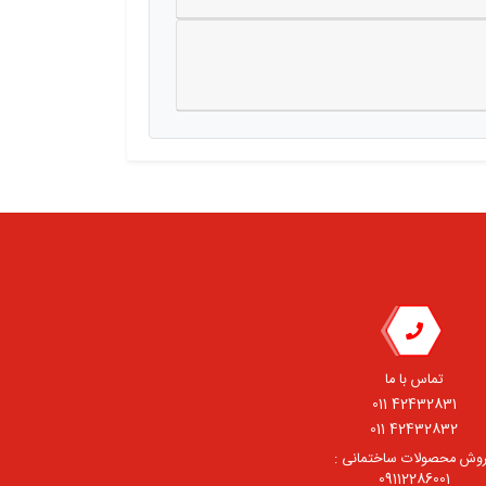
تماس با ما
42432831 011
42432832 011
وش محصولات ساختمانی :
09112286001