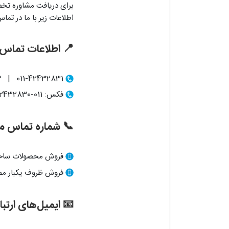
برای دریافت مشاوره ت
اطلاعات زیر با ما در تما
📍 اطلاعات تماس 
011-42432831 | 011-42432832
فکس: 011-42432830
📞 شماره تماس م
فروش محصولات ساختمانی: 01
فروش ظروف یکبار مصرف: 7004
📧 ایمیل‌های ارتب