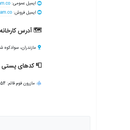
ایمیل عمومی:
am.co
ایمیل فروش:
am.co
🗺️ آدرس کارخانه
مازندران، سوادکوه شمالی، شهرک
📮 کدهای پستی
مازرون فوم قائم: 88154–47831 | تینار فوم قائم: 88188–47831 | پویا فوم قائم: 88149–47831