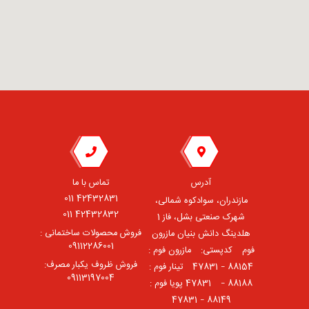
آدرس
تماس با ما
42432831 011
مازندران، سوادکوه شمالی،
42432832 011
شهرک صنعتی بشل، فاز 1
فروش محصولات ساختمانی :
هلدینگ دانش بنیان مازرون
09112286001
فوم ⠀کدپستی: ⠀مازرون فوم :
فروش ظروف یکبار مصرف:
88154 – 47831 ⠀تینار فوم :
09113197004
88188 – 47831⠀ پویا فوم :
88149 – 47831