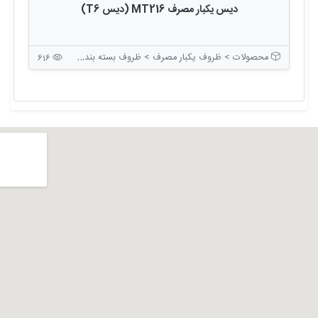
دیس یکبار مصرف MT216 (دیس T6)
محصولات > ظروف یکبار مصرف > ظروف بسته بندی بدون درب
616