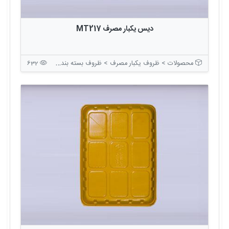
دیس یکبار مصرف MT217
محصولات > ظروف یکبار مصرف > ظروف بسته بندی بدون درب
632