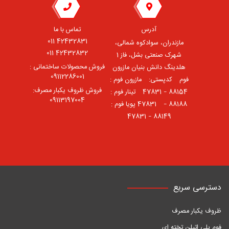
آدرس
تماس با ما
42432831 011
مازندران، سوادکوه شمالی،
42432832 011
شهرک صنعتی بشل، فاز 1
فروش محصولات ساختمانی :
هلدینگ دانش بنیان مازرون
09112286001
فوم ⠀کدپستی: ⠀مازرون فوم :
فروش ظروف یکبار مصرف:
88154 – 47831 ⠀تینار فوم :
09113197004
88188 – 47831⠀ پویا فوم :
88149 – 47831
دسترسی سریع
ظروف یکبار مصرف
فوم پلی اتیلن تخته ای