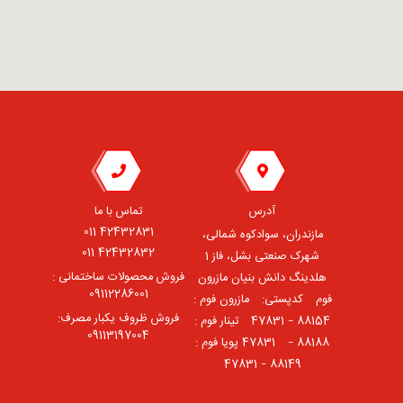
آدرس
تماس با ما
42432831 011
مازندران، سوادکوه شمالی،
42432832 011
شهرک صنعتی بشل، فاز 1
فروش محصولات ساختمانی :
هلدینگ دانش بنیان مازرون
09112286001
فوم ⠀کدپستی: ⠀مازرون فوم :
فروش ظروف یکبار مصرف:
88154 – 47831 ⠀تینار فوم :
09113197004
88188 – 47831⠀ پویا فوم :
88149 – 47831