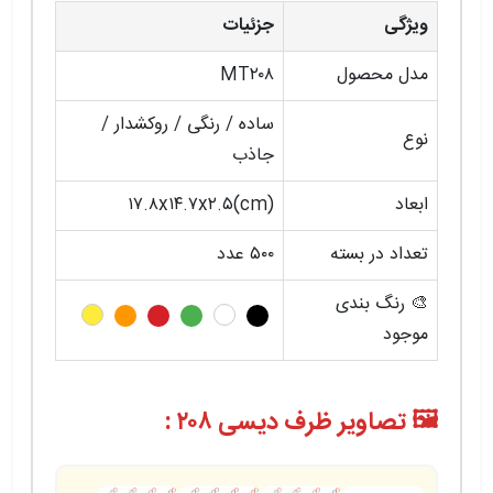
ویژگی
جزئیات
مدل محصول
MT۲۰۸
ساده / رنگی / روکشدار /
نوع
جاذب
ابعاد
(cm)۱۷.۸x۱۴.۷x۲.۵
تعداد در بسته
۵۰۰ عدد
🎨 رنگ‌ بندی
موجود
🖼️ تصاویر ظرف دیسی ۲۰۸ :