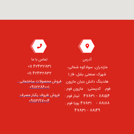
آدرس
تماس با ما
42432831 011
مازندران، سوادکوه شمالی،
42432832 011
شهرک صنعتی بشل، فاز 1
فروش محصولات ساختمانی :
هلدینگ دانش بنیان مازرون
09112286001
فوم ⠀کدپستی: ⠀مازرون فوم :
فروش ظروف یکبار مصرف:
88154 – 47831 ⠀تینار فوم :
09113197004
88188 – 47831⠀ پویا فوم :
88149 – 47831