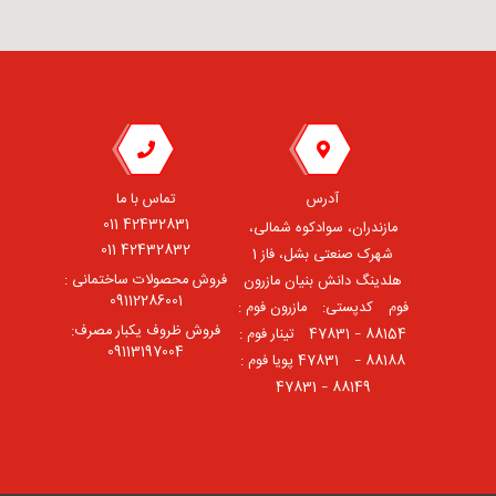
آدرس
تماس با ما
42432831 011
مازندران، سوادکوه شمالی،
42432832 011
شهرک صنعتی بشل، فاز 1
فروش محصولات ساختمانی :
هلدینگ دانش بنیان مازرون
09112286001
فوم ⠀کدپستی: ⠀مازرون فوم :
فروش ظروف یکبار مصرف:
88154 – 47831 ⠀تینار فوم :
09113197004
88188 – 47831⠀ پویا فوم :
88149 – 47831