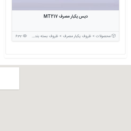
دیس یکبار مصرف MT217
محصولات > ظروف یکبار مصرف > ظروف بسته بندی بدون درب
632