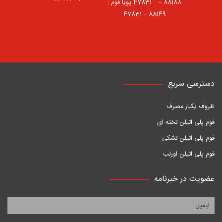
88188 – 47831⠀ پویا فوم :
88149 – 47831
دسترسی سریع
ظروف یکبار مصرف
فوم پلی اتیلن تخته ای
فوم پلی اتیلن تشکی
فوم پلی اتیلن اورلب
عضویت در خبرنامه