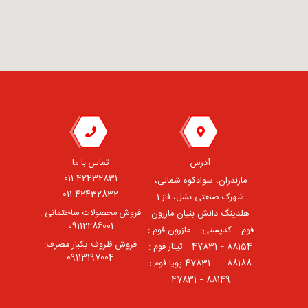
آدرس
تماس با ما
42432831 011
مازندران، سوادکوه شمالی،
42432832 011
شهرک صنعتی بشل، فاز 1
فروش محصولات ساختمانی :
هلدینگ دانش بنیان مازرون
09112286001
فوم ⠀کدپستی: ⠀مازرون فوم :
فروش ظروف یکبار مصرف:
88154 – 47831 ⠀تینار فوم :
09113197004
88188 – 47831⠀ پویا فوم :
88149 – 47831