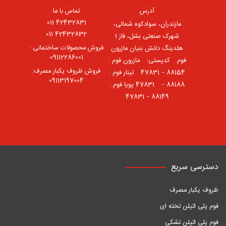
آدرس
تماس با ما
42432831 011
مازندران، سوادکوه شمالی،
42432832 011
شهرک صنعتی بشل، فاز 1
فروش محصولات ساختمانی :
هلدینگ دانش بنیان مازرون
09112286001
فوم ⠀کدپستی: ⠀مازرون فوم :
فروش ظروف یکبار مصرف:
88154 – 47831 ⠀تینار فوم :
09113197004
88188 – 47831⠀ پویا فوم :
88149 – 47831
دسترسی سریع
ظروف یکبار مصرف
فوم پلی اتیلن تخته ای
فوم پلی اتیلن تشکی