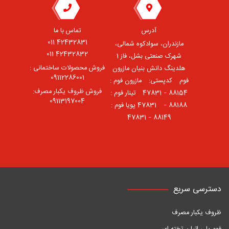
آدرس
تماس با ما
42432831 011
مازندران، سوادکوه شمالی،
42432832 011
شهرک صنعتی بشل، فاز 1
فروش محصولات ساختمانی :
هلدینگ دانش بنیان مازرون
09112286001
فوم ⠀کدپستی: ⠀مازرون فوم :
فروش ظروف یکبار مصرف:
88154 – 47831 ⠀تینار فوم :
09113197004
88188 – 47831⠀ پویا فوم :
88149 – 47831
دسترسی سریع
ظروف یکبار مصرف