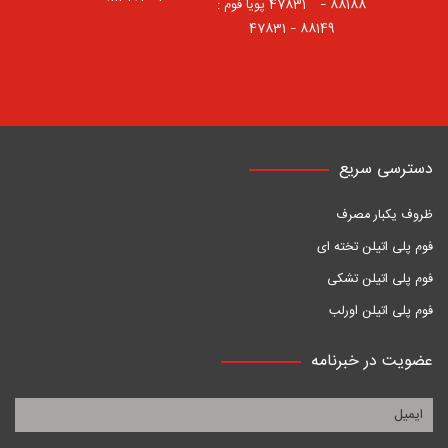
88188 – 47831⠀ پویا فوم :
88149 – 47831
دسترسی سریع
ظروف یکبار مصرف
فوم پلی اتیلن تخته ای
فوم پلی اتیلن تشکی
فوم پلی اتیلن اورلب
عضویت در خبرنامه