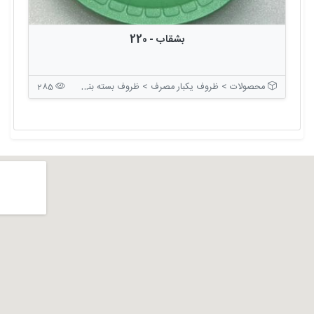
بشقاب - 220
محصولات > ظروف یکبار مصرف > ظروف بسته بندی بدون درب
285