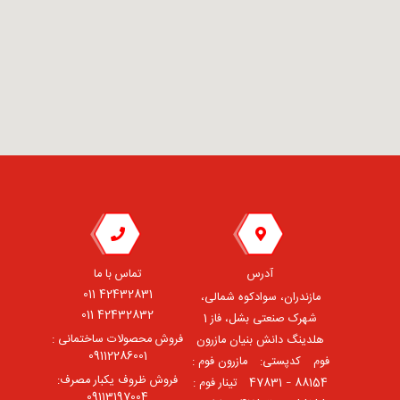
آدرس
تماس با ما
42432831 011
مازندران، سوادکوه شمالی،
42432832 011
شهرک صنعتی بشل، فاز 1
فروش محصولات ساختمانی :
هلدینگ دانش بنیان مازرون
09112286001
فوم ⠀کدپستی: ⠀مازرون فوم :
فروش ظروف یکبار مصرف:
88154 – 47831 ⠀تینار فوم :
09113197004