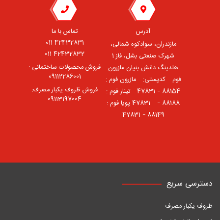
آدرس
تماس با ما
42432831 011
مازندران، سوادکوه شمالی،
42432832 011
شهرک صنعتی بشل، فاز 1
فروش محصولات ساختمانی :
هلدینگ دانش بنیان مازرون
09112286001
فوم ⠀کدپستی: ⠀مازرون فوم :
فروش ظروف یکبار مصرف:
88154 – 47831 ⠀تینار فوم :
09113197004
88188 – 47831⠀ پویا فوم :
88149 – 47831
دسترسی سریع
ظروف یکبار مصرف