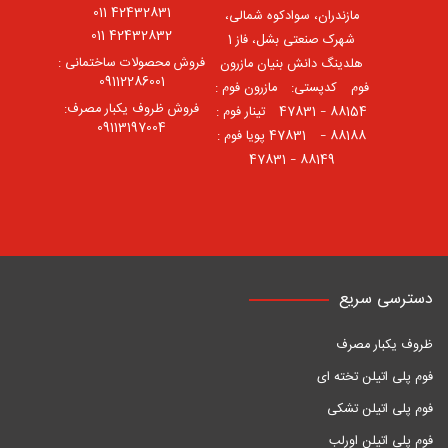
42432831 011
مازندران، سوادکوه شمالی،
42432832 011
شهرک صنعتی بشل، فاز 1
فروش محصولات ساختمانی :
هلدینگ دانش بنیان مازرون
09112286001
فوم ⠀کدپستی: ⠀مازرون فوم :
فروش ظروف یکبار مصرف:
88154 – 47831 ⠀تینار فوم :
09113197004
88188 – 47831⠀ پویا فوم :
88149 – 47831
دسترسی سریع
ظروف یکبار مصرف
فوم پلی اتیلن تخته ای
فوم پلی اتیلن تشکی
فوم پلی اتیلن اورلب