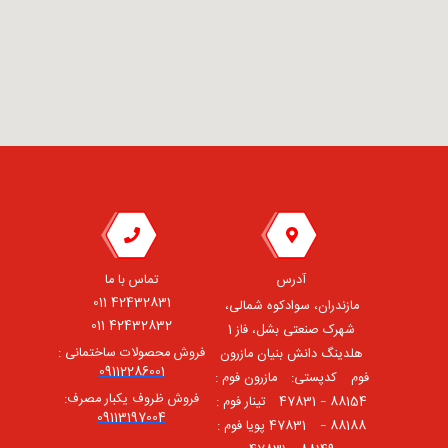
آدرس
تماس با ما
42432831 011
مازندران، سوادکوه شمالی،
42432832 011
شهرک صنعتی بشل، فاز 1
فروش محصولات ساختمانی :
هلدینگ دانش بنیان مازرون
09112286001
فوم ⠀کدپستی: ⠀مازرون فوم :
فروش ظروف یکبار مصرف:
88154 – 47831 ⠀تینار فوم :
09113197004
88188 – 47831⠀ پویا فوم :