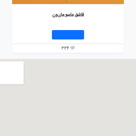
قاشق ماسو مازرون
تماس بگیرید
334