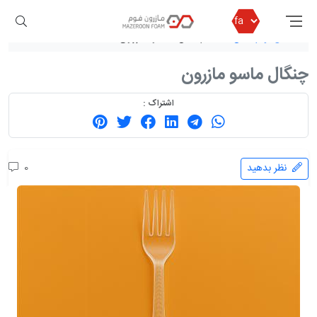
مازرون فوم
محصولات
ملزومات کیترینگی
قاشق و چنگال
چنگال ماسو مازرون
چنگال ماسو مازرون
اشتراک :
نظر بدهید
0