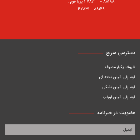
88188 – 47831⠀ پویا فوم :
88149 – 47831
دسترسی سریع
ظروف یکبار مصرف
فوم پلی اتیلن تخته ای
فوم پلی اتیلن تشکی
فوم پلی اتیلن اورلب
عضویت در خبرنامه