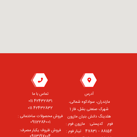
آدرس
تماس با ما
42432831 011
مازندران، سوادکوه شمالی،
42432832 011
شهرک صنعتی بشل، فاز 1
فروش محصولات ساختمانی :
هلدینگ دانش بنیان مازرون
09112286001
فوم ⠀کدپستی: ⠀مازرون فوم :
فروش ظروف یکبار مصرف:
88154 – 47831 ⠀تینار فوم :
09113197004