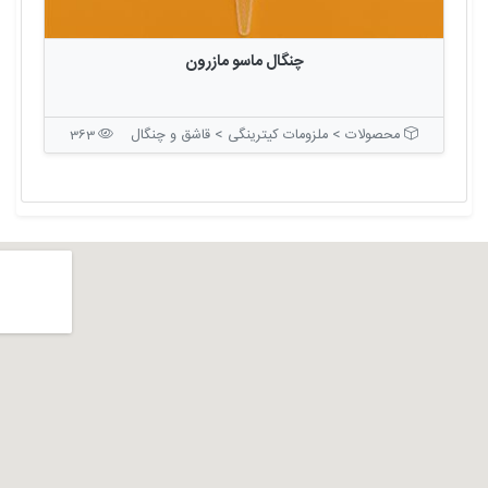
چنگال ماسو مازرون
محصولات > ملزومات کیترینگی > قاشق و چنگال
363