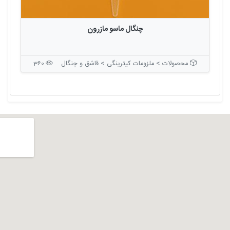
چنگال ماسو مازرون
محصولات > ملزومات کیترینگی > قاشق و چنگال
360