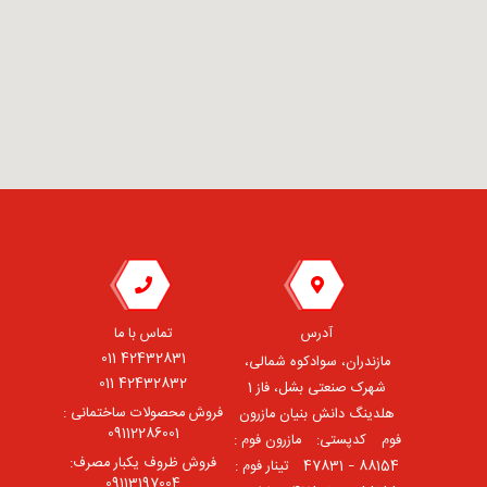
آدرس
تماس با ما
42432831 011
مازندران، سوادکوه شمالی،
42432832 011
شهرک صنعتی بشل، فاز 1
فروش محصولات ساختمانی :
هلدینگ دانش بنیان مازرون
09112286001
فوم ⠀کدپستی: ⠀مازرون فوم :
فروش ظروف یکبار مصرف:
88154 – 47831 ⠀تینار فوم :
09113197004