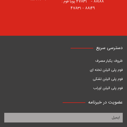
88188 – 47831⠀ پویا فوم :
88149 – 47831
دسترسی سریع
ظروف یکبار مصرف
فوم پلی اتیلن تخته ای
فوم پلی اتیلن تشکی
فوم پلی اتیلن اورلب
عضویت در خبرنامه