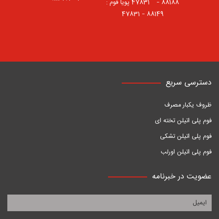
88188 – 47831⠀ پویا فوم :
88149 – 47831
دسترسی سریع
ظروف یکبار مصرف
فوم پلی اتیلن تخته ای
فوم پلی اتیلن تشکی
فوم پلی اتیلن اورلب
عضویت در خبرنامه