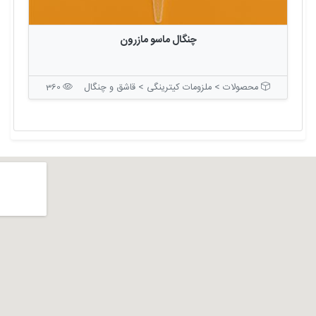
چنگال ماسو مازرون
محصولات > ملزومات کیترینگی > قاشق و چنگال
360