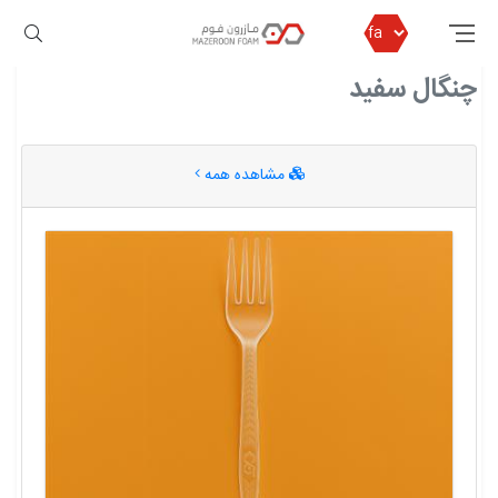
مازرون فوم
چنگال سفید
چنگال سفید
مشاهده همه