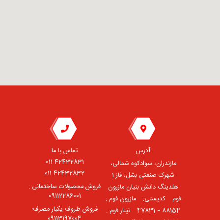
آدرس
تماس با ما
42432831 011
مازندران، سوادکوه شمالی،
42432832 011
شهرک صنعتی بشل، فاز 1
فروش محصولات ساختمانی :
هلدینگ دانش بنیان مازرون
09112286001
فوم ⠀کدپستی: ⠀مازرون فوم :
فروش ظروف یکبار مصرف:
88154 – 47831 ⠀تینار فوم :
09113197004