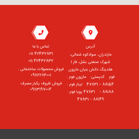
آدرس
تماس با ما
42432831 011
مازندران، سوادکوه شمالی،
42432832 011
شهرک صنعتی بشل، فاز 1
فروش محصولات ساختمانی :
هلدینگ دانش بنیان مازرون
09112286001
فوم ⠀کدپستی: ⠀مازرون فوم :
فروش ظروف یکبار مصرف:
88154 – 47831 ⠀تینار فوم :
09113197004
88188 – 47831⠀ پویا فوم :
88149 – 47831