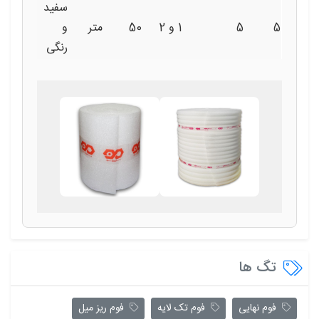
سفید
5
5
1 و 2
50
متر
و
رنگی
تگ ها
فوم نهایی
فوم تک لایه
فوم ریز میل