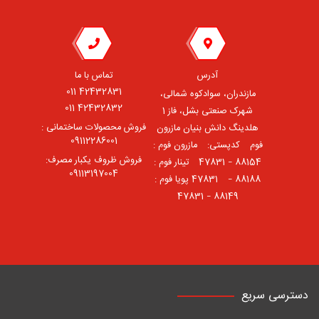
آدرس
تماس با ما
42432831 011
مازندران، سوادکوه شمالی،
42432832 011
شهرک صنعتی بشل، فاز 1
فروش محصولات ساختمانی :
هلدینگ دانش بنیان مازرون
09112286001
فوم ⠀کدپستی: ⠀مازرون فوم :
فروش ظروف یکبار مصرف:
88154 – 47831 ⠀تینار فوم :
09113197004
88188 – 47831⠀ پویا فوم :
88149 – 47831
دسترسی سریع