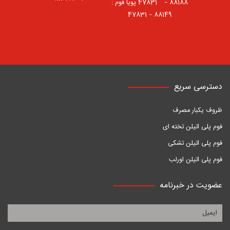
88188 – 47831⠀ پویا فوم :
88149 – 47831
دسترسی سریع
ظروف یکبار مصرف
فوم پلی اتیلن تخته ای
فوم پلی اتیلن تشکی
فوم پلی اتیلن اورلب
عضویت در خبرنامه