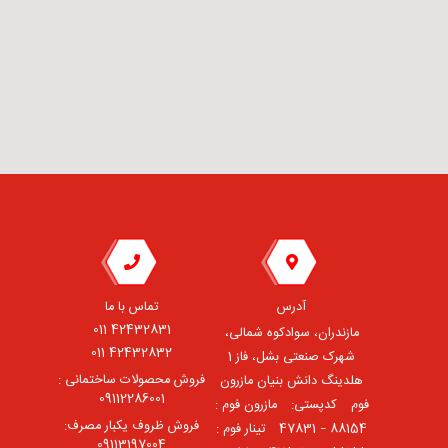
آدرس
تماس با ما
42432831 011
مازندران، سوادکوه شمالی،
42432832 011
شهرک صنعتی بشل، فاز 1
فروش محصولات ساختمانی :
هلدینگ دانش بنیان مازرون
09112286001
فوم ⠀کدپستی: ⠀مازرون فوم :
فروش ظروف یکبار مصرف:
88154 – 47831 ⠀تینار فوم :
09113197004