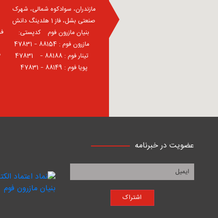
مازندران، سوادکوه شمالی، شهرک
صنعتی بشل، فاز 1 هلدینگ دانش
فر
بنیان مازرون فوم ⠀کدپستی:
⠀مازرون فوم : 88154 – 47831
ف
⠀تینار فوم : 88188 – 47831⠀
پویا فوم : 88149 – 47831
عضویت در خبرنامه
اشتراک