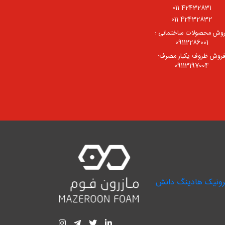
42432831 011
42432832 011
وش محصولات ساختمانی :
09112286001
روش ظروف یکبار مصرف:
09113197004