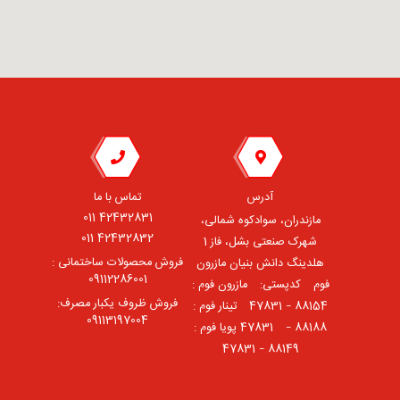
آدرس
تماس با ما
42432831 011
مازندران، سوادکوه شمالی،
42432832 011
شهرک صنعتی بشل، فاز 1
فروش محصولات ساختمانی :
هلدینگ دانش بنیان مازرون
09112286001
فوم ⠀کدپستی: ⠀مازرون فوم :
فروش ظروف یکبار مصرف:
88154 – 47831 ⠀تینار فوم :
09113197004
88188 – 47831⠀ پویا فوم :
88149 – 47831