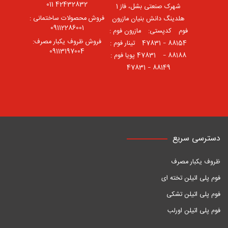
42432832 011
شهرک صنعتی بشل، فاز 1
فروش محصولات ساختمانی :
هلدینگ دانش بنیان مازرون
09112286001
فوم ⠀کدپستی: ⠀مازرون فوم :
فروش ظروف یکبار مصرف:
88154 – 47831 ⠀تینار فوم :
09113197004
88188 – 47831⠀ پویا فوم :
88149 – 47831
دسترسی سریع
ظروف یکبار مصرف
فوم پلی اتیلن تخته ای
فوم پلی اتیلن تشکی
فوم پلی اتیلن اورلب