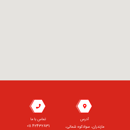
آدرس
تماس با ما
42432831 011
مازندران، سوادکوه شمالی،