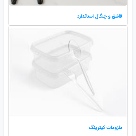
قاشق و چنگال استاندارد
ملزومات کیترینگ