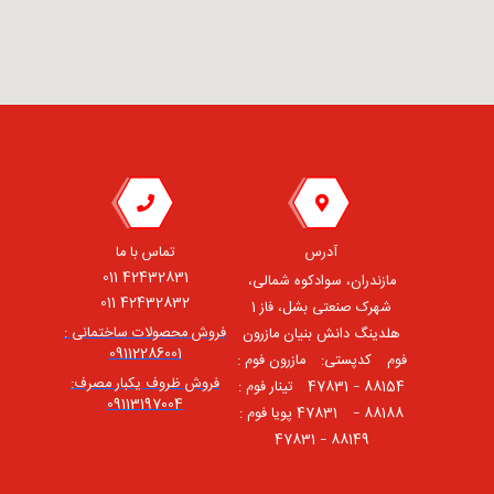
آدرس
تماس با ما
42432831 011
مازندران، سوادکوه شمالی،
42432832 011
شهرک صنعتی بشل، فاز 1
فروش محصولات ساختمانی :
هلدینگ دانش بنیان مازرون
09112286001
فوم ⠀کدپستی: ⠀مازرون فوم :
فروش ظروف یکبار مصرف:
88154 – 47831 ⠀تینار فوم :
09113197004
88188 – 47831⠀ پویا فوم :
88149 – 47831