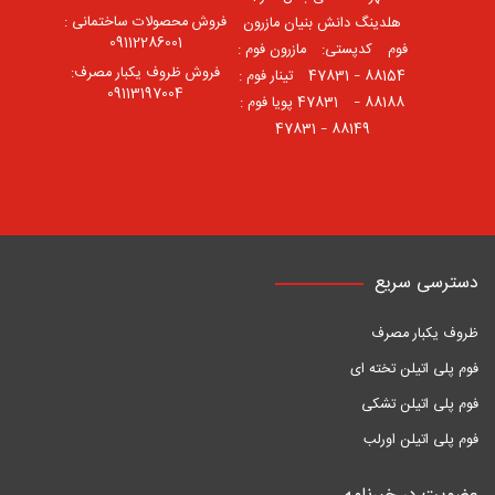
فروش محصولات ساختمانی :
هلدینگ دانش بنیان مازرون
09112286001
فوم ⠀کدپستی: ⠀مازرون فوم :
فروش ظروف یکبار مصرف:
88154 – 47831 ⠀تینار فوم :
09113197004
88188 – 47831⠀ پویا فوم :
88149 – 47831
دسترسی سریع
ظروف یکبار مصرف
فوم پلی اتیلن تخته ای
فوم پلی اتیلن تشکی
فوم پلی اتیلن اورلب