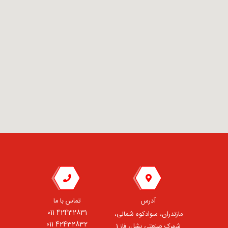
آدرس
تماس با ما
42432831 011
مازندران، سوادکوه شمالی،
42432832 011
شهرک صنعتی بشل، فاز 1