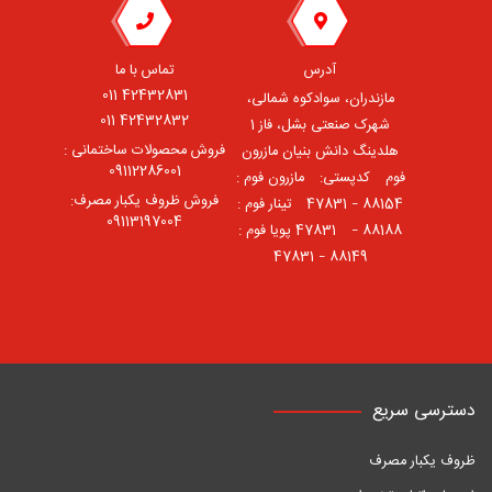
آدرس
تماس با ما
42432831 011
مازندران، سوادکوه شمالی،
42432832 011
شهرک صنعتی بشل، فاز 1
فروش محصولات ساختمانی :
هلدینگ دانش بنیان مازرون
09112286001
فوم ⠀کدپستی: ⠀مازرون فوم :
فروش ظروف یکبار مصرف:
88154 – 47831 ⠀تینار فوم :
09113197004
88188 – 47831⠀ پویا فوم :
88149 – 47831
دسترسی سریع
ظروف یکبار مصرف