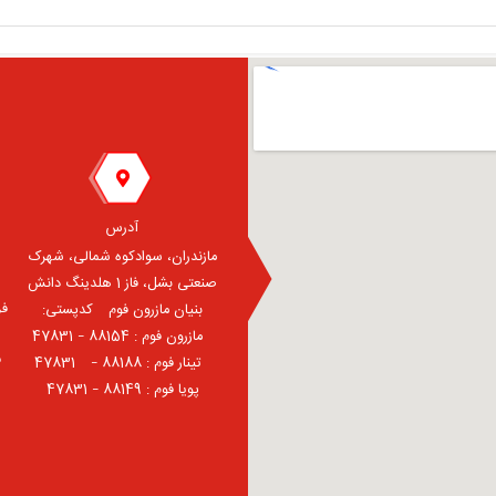
آدرس
مازندران، سوادکوه شمالی، شهرک
صنعتی بشل، فاز 1 هلدینگ دانش
فر
بنیان مازرون فوم ⠀کدپستی:
⠀مازرون فوم : 88154 – 47831
ف
⠀تینار فوم : 88188 – 47831⠀
پویا فوم : 88149 – 47831