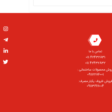
تماس با ما
42432831 011
42432832 011
وش محصولات ساختمانی :
09112286001
روش ظروف یکبار مصرف:
09113197004