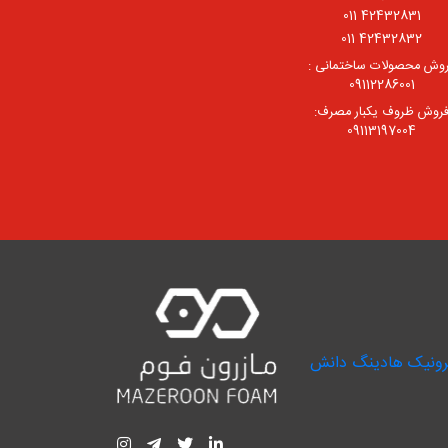
42432831 011
42432832 011
وش محصولات ساختمانی :
09112286001
روش ظروف یکبار مصرف:
09113197004