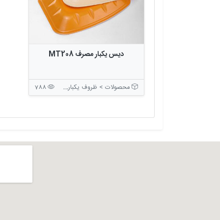
دیس یکبار مصرف MT208
محصولات > ظروف یکبار مصرف > ظروف بسته بندی بدون درب
788