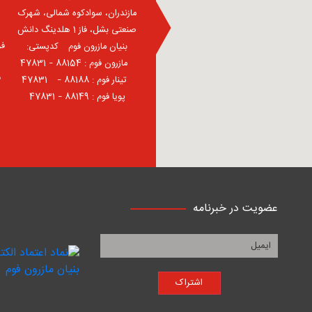
مازندران، سوادکوه شمالی، شهرک
صنعتی بشل، فاز 1 هلدینگ دانش
فر
بنیان مازرون فوم ⠀کدپستی:
⠀مازرون فوم : 88154 – 47831
ف
⠀تینار فوم : 88188 – 47831⠀
پویا فوم : 88149 – 47831
عضویت در خبرنامه
اشتراک