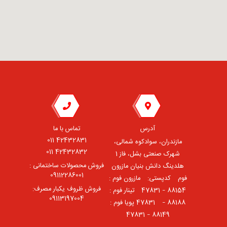
آدرس
تماس با ما
42432831 011
مازندران، سوادکوه شمالی،
42432832 011
شهرک صنعتی بشل، فاز 1
فروش محصولات ساختمانی :
هلدینگ دانش بنیان مازرون
09112286001
فوم ⠀کدپستی: ⠀مازرون فوم :
فروش ظروف یکبار مصرف:
88154 – 47831 ⠀تینار فوم :
09113197004
88188 – 47831⠀ پویا فوم :
88149 – 47831