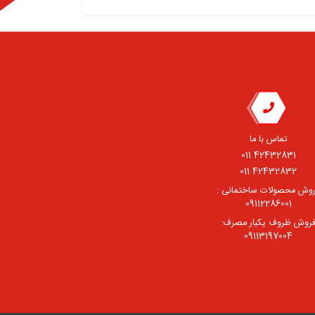
تماس با ما
42432831 011
42432832 011
وش محصولات ساختمانی :
09112286001
روش ظروف یکبار مصرف:
09113197004