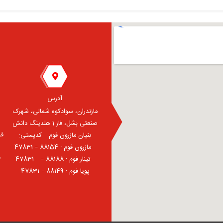
آدرس
مازندران، سوادکوه شمالی، شهرک
صنعتی بشل، فاز 1 هلدینگ دانش
فر
بنیان مازرون فوم ⠀کدپستی:
⠀مازرون فوم : 88154 – 47831
ف
⠀تینار فوم : 88188 – 47831⠀
پویا فوم : 88149 – 47831