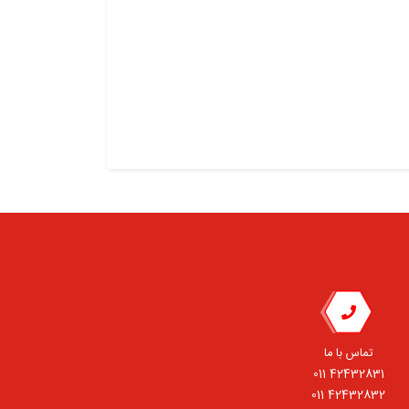
تماس با ما
42432831 011
42432832 011