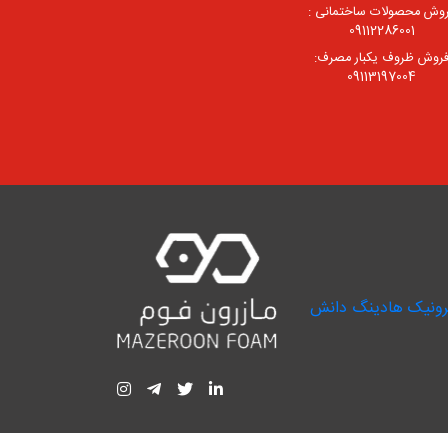
وش محصولات ساختمانی :
09112286001
روش ظروف یکبار مصرف:
09113197004