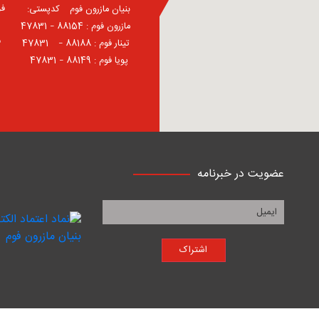
فر
بنیان مازرون فوم ⠀کدپستی:
⠀مازرون فوم : 88154 – 47831
ف
⠀تینار فوم : 88188 – 47831⠀
پویا فوم : 88149 – 47831
عضویت در خبرنامه
اشتراک