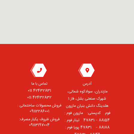
آدرس
تماس با ما
42432831 011
مازندران، سوادکوه شمالی،
42432832 011
شهرک صنعتی بشل، فاز 1
فروش محصولات ساختمانی :
هلدینگ دانش بنیان مازرون
09112286001
فوم ⠀کدپستی: ⠀مازرون فوم :
فروش ظروف یکبار مصرف:
88154 – 47831 ⠀تینار فوم :
09113197004
88188 – 47831⠀ پویا فوم :