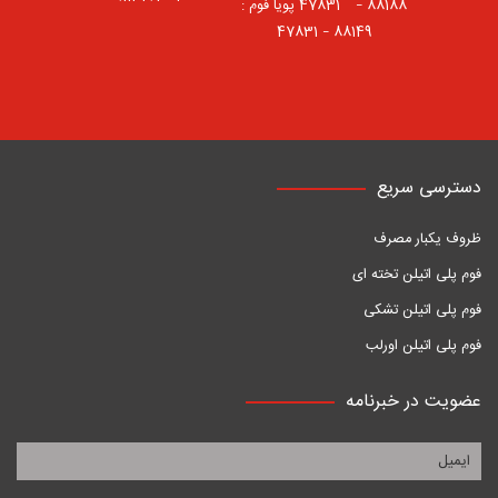
88188 – 47831⠀ پویا فوم :
88149 – 47831
دسترسی سریع
ظروف یکبار مصرف
فوم پلی اتیلن تخته ای
فوم پلی اتیلن تشکی
فوم پلی اتیلن اورلب
عضویت در خبرنامه