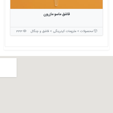
قاشق ماسو مازرون
محصولات > ملزومات کیترینگی > قاشق و چنگال
333