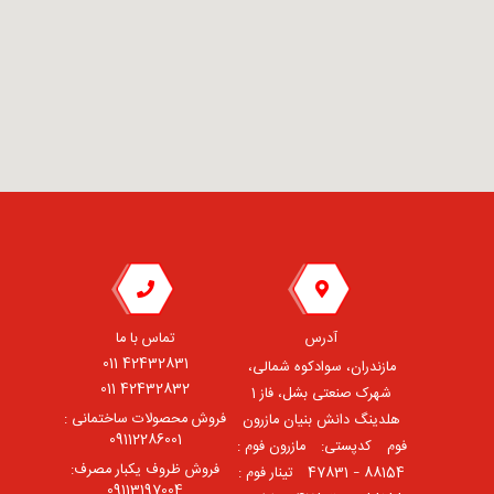
آدرس
تماس با ما
42432831 011
مازندران، سوادکوه شمالی،
42432832 011
شهرک صنعتی بشل، فاز 1
فروش محصولات ساختمانی :
هلدینگ دانش بنیان مازرون
09112286001
فوم ⠀کدپستی: ⠀مازرون فوم :
فروش ظروف یکبار مصرف:
88154 – 47831 ⠀تینار فوم :
09113197004