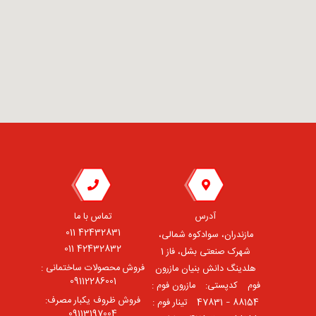
آدرس
تماس با ما
42432831 011
مازندران، سوادکوه شمالی،
42432832 011
شهرک صنعتی بشل، فاز 1
فروش محصولات ساختمانی :
هلدینگ دانش بنیان مازرون
09112286001
فوم ⠀کدپستی: ⠀مازرون فوم :
فروش ظروف یکبار مصرف:
88154 – 47831 ⠀تینار فوم :
09113197004