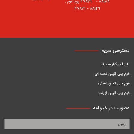
88188 – 47831⠀ پویا فوم :
88149 – 47831
دسترسی سریع
ظروف یکبار مصرف
فوم پلی اتیلن تخته ای
فوم پلی اتیلن تشکی
فوم پلی اتیلن اورلب
عضویت در خبرنامه