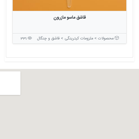
قاشق ماسو مازرون
محصولات > ملزومات کیترینگی > قاشق و چنگال
331