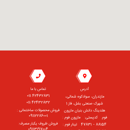
آدرس
تماس با ما
42432831 011
مازندران، سوادکوه شمالی،
42432832 011
شهرک صنعتی بشل، فاز 1
فروش محصولات ساختمانی :
هلدینگ دانش بنیان مازرون
09112286001
فوم ⠀کدپستی: ⠀مازرون فوم :
فروش ظروف یکبار مصرف:
88154 – 47831 ⠀تینار فوم :
09113197004