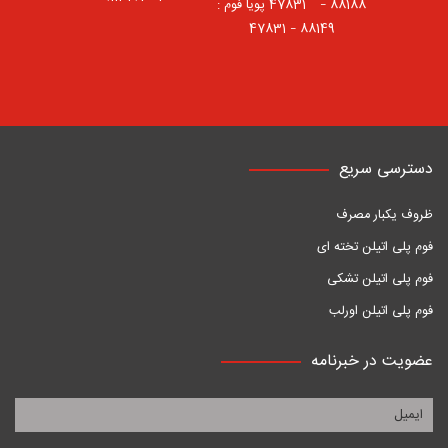
88188 – 47831⠀ پویا فوم :
88149 – 47831
دسترسی سریع
ظروف یکبار مصرف
فوم پلی اتیلن تخته ای
فوم پلی اتیلن تشکی
فوم پلی اتیلن اورلب
عضویت در خبرنامه