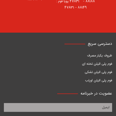
88188 – 47831⠀ پویا فوم :
88149 – 47831
دسترسی سریع
ظروف یکبار مصرف
فوم پلی اتیلن تخته ای
فوم پلی اتیلن تشکی
فوم پلی اتیلن اورلب
عضویت در خبرنامه