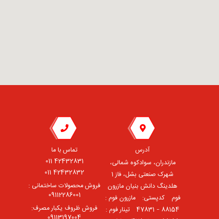
آدرس
تماس با ما
42432831 011
مازندران، سوادکوه شمالی،
42432832 011
شهرک صنعتی بشل، فاز 1
فروش محصولات ساختمانی :
هلدینگ دانش بنیان مازرون
09112286001
فوم ⠀کدپستی: ⠀مازرون فوم :
فروش ظروف یکبار مصرف:
88154 – 47831 ⠀تینار فوم :
09113197004