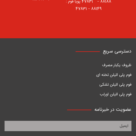
88188 – 47831⠀ پویا فوم :
88149 – 47831
دسترسی سریع
ظروف یکبار مصرف
فوم پلی اتیلن تخته ای
فوم پلی اتیلن تشکی
فوم پلی اتیلن اورلب
عضویت در خبرنامه