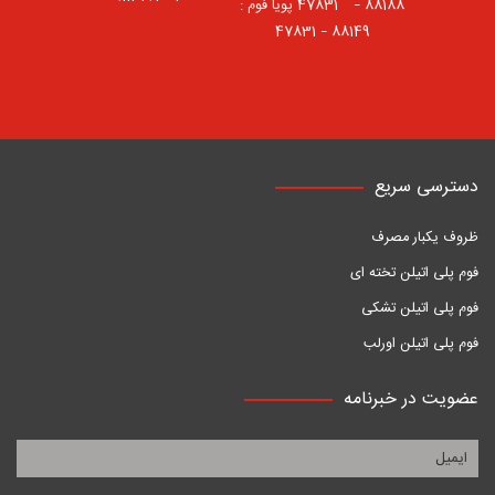
88188 – 47831⠀ پویا فوم :
88149 – 47831
دسترسی سریع
ظروف یکبار مصرف
فوم پلی اتیلن تخته ای
فوم پلی اتیلن تشکی
فوم پلی اتیلن اورلب
عضویت در خبرنامه