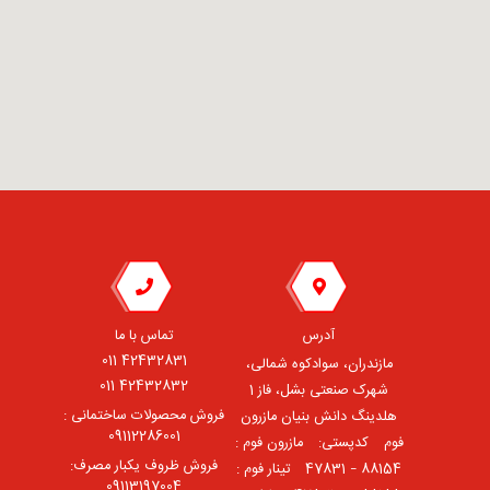
آدرس
تماس با ما
42432831 011
مازندران، سوادکوه شمالی،
42432832 011
شهرک صنعتی بشل، فاز 1
فروش محصولات ساختمانی :
هلدینگ دانش بنیان مازرون
09112286001
فوم ⠀کدپستی: ⠀مازرون فوم :
فروش ظروف یکبار مصرف:
88154 – 47831 ⠀تینار فوم :
09113197004